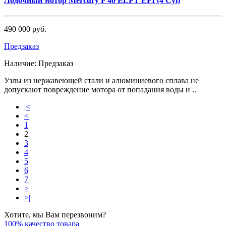
Лодочный мотор Mercury F 40 ELPT EFI (4 Cyl)
490 000 руб.
Предзаказ
Наличие:
Предзаказ
Узлы из нержавеющей стали и алюминиевого сплава не
допускают повреждение мотора от попадания воды и ..
|<
<
1
2
3
4
5
6
7
>
>|
Хотите, мы Вам перезвоним?
100% качество товара