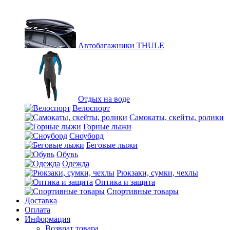
Автобагажники THULE
Отдых на воде
Велоспорт
Самокаты, скейты, ролики
Горные лыжи
Сноуборд
Беговые лыжи
Обувь
Одежда
Рюкзаки, сумки, чехлы
Оптика и защита
Спортивные товары
Доставка
Оплата
Информация
Возврат товара