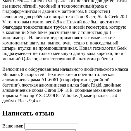
Stark Geek — линейка ультра-легких велосипедов детей. Если
вы ищете лёгкий, удобный и технологичный(рама с
гидроформингом и двойным баттингом, 8 скоростей)
велосипед для ребёнка в возрасте от 5 до 8 лет, Stark Geek 20.1
V то, что вам нужно, вес 8,8 кг. Низкий вес был достигнут
благодаря тонкостенным трубам и новой геометрии, которую
в компании Stark bikes рассчитывали с точностью до 1
миллиметра. На велосипеде применяются самые легкие
компоненты: шатуны, вынос, руль, седло и подседельный
штырь, втулки на промподшипниках. Новая технология Geek
подразумевает не только меньшую длину вала каретки, но и
меньший Q-factor, соответствующий анатомии ребенка
Велосипед с оборудованием начального любительского класса
Shimano, 8 скоростей. Технические особенности: легкая
алюминиевая рама AL-6061 (гидроформинг, двойной
баттинг), жесткая алюминиевая вилка Stark Rigid, двойные
алюминиевые обода Citron DP-18E, ободные механические
тормоза Yinxing YX-C229DG V-brake. Диаметр колес - 24
дюйма. Вес - 9,4 кг.
Написать отзыв
Ваше имя: