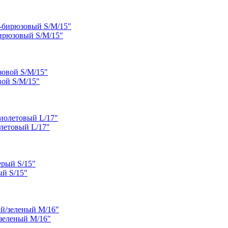
бирюзовый S/M/15"
вой S/M/15"
летовый L/17"
ый S/15"
/зеленый M/16"