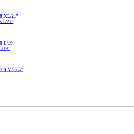
 XL/21"
L/19"
ный M/17.5"