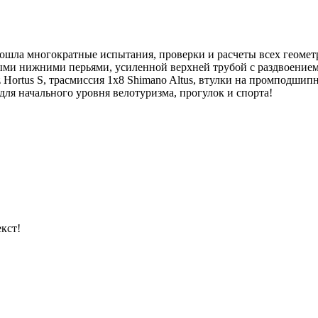
рошла многократные испытания, проверки и расчеты всех геомет
и нижними перьями, усиленной верхней трубой с раздвоением,
 Hortus S, трасмиссия 1х8 Shimano Altus, втулки на промподшипн
е для начального уровня велотуризма, прогулок и спорта!
кст!