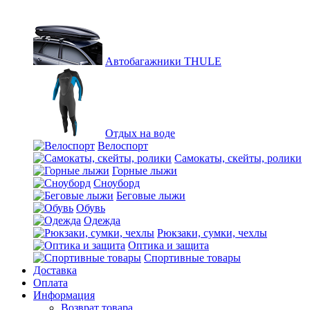
Автобагажники THULE
Отдых на воде
Велоспорт
Самокаты, скейты, ролики
Горные лыжи
Сноуборд
Беговые лыжи
Обувь
Одежда
Рюкзаки, сумки, чехлы
Оптика и защита
Спортивные товары
Доставка
Оплата
Информация
Возврат товара