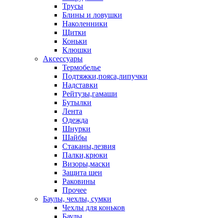
Трусы
Блины и ловушки
Наколенники
Щитки
Коньки
Клюшки
Аксессуары
Термобелье
Подтяжки,пояса,липучки
Надставки
Рейтузы,гамаши
Бутылки
Лента
Одежда
Шнурки
Шайбы
Стаканы,лезвия
Палки,крюки
Визоры,маски
Защита шеи
Раковины
Прочее
Баулы, чехлы, сумки
Чехлы для коньков
Баулы