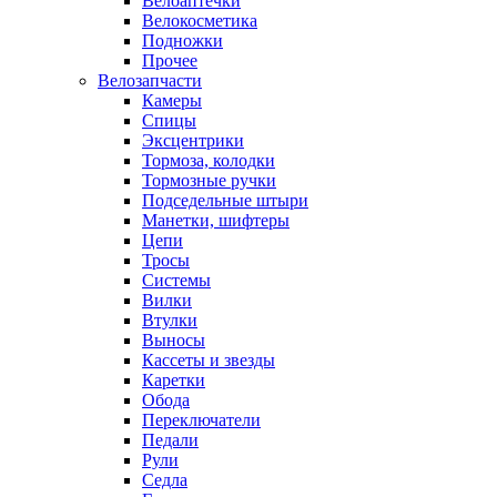
Велоаптечки
Велокосметика
Подножки
Прочее
Велозапчасти
Камеры
Спицы
Эксцентрики
Тормоза, колодки
Тормозные ручки
Подседельные штыри
Манетки, шифтеры
Цепи
Тросы
Системы
Вилки
Втулки
Выносы
Кассеты и звезды
Каретки
Обода
Переключатели
Педали
Рули
Седла