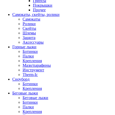
Грипсы
Покрышки
Прочее
Самокаты, скейты, ролики
Самокаты
Ролики
Скейты
Шлемы
Защита
Аксессуары
Горные лыжи
Ботинки
Палки
Крепления
Мази/парафины
Инструмент
Therm-Ic
Сноуборд
Ботинки
Крепления
Беговые лыжи
Беговые лыжи
Ботинки
Палки
Крепления