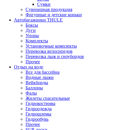
Сумки
Сувенирная продукция
Фигурные и детские коньки
Автобагажники THULE
Боксы
Дуги
Упоры
Комплекты
Установочные комплекты
Перевозка велосипедов
Перевозка лыж и сноубордов
Прочее
Отдых на воде
Все для бассейна
Водные лыжи
Вейкборды
Баллоны
Фалы
Жилеты спасательные
Гидрокостюмы
Гидроодежда
Гидрошлемы
Гидрообувь
Прочее
SUP-доски