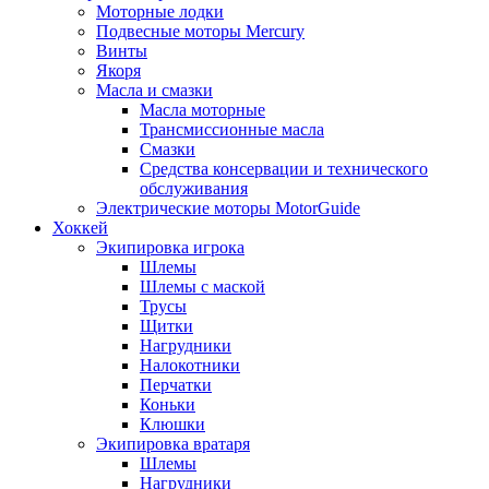
Моторные лодки
Подвесные моторы Mercury
Винты
Якоря
Масла и смазки
Масла моторные
Трансмиссионные масла
Смазки
Средства консервации и технического
обслуживания
Электрические моторы MotorGuide
Хоккей
Экипировка игрока
Шлемы
Шлемы с маской
Трусы
Щитки
Нагрудники
Налокотники
Перчатки
Коньки
Клюшки
Экипировка вратаря
Шлемы
Нагрудники