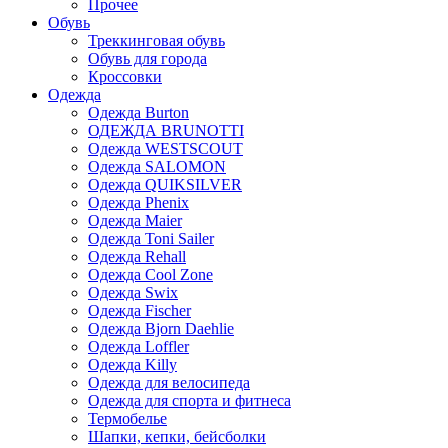
Прочее
Обувь
Треккинговая обувь
Обувь для города
Кроссовки
Одежда
Одежда Burton
ОДЕЖДА BRUNOTTI
Одежда WESTSCOUT
Одежда SАLOMON
Одежда QUIKSILVER
Одежда Phenix
Одежда Maier
Одежда Toni Sailer
Одежда Rehall
Одежда Cool Zone
Одежда Swix
Одежда Fischer
Одежда Bjorn Daehlie
Одежда Loffler
Одежда Killy
Одежда для велосипеда
Одежда для спорта и фитнеса
Термобелье
Шапки, кепки, бейсболки