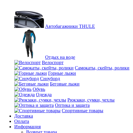
Автобагажники THULE
Отдых на воде
Велоспорт
Самокаты, скейты, ролики
Горные лыжи
Сноуборд
Беговые лыжи
Обувь
Одежда
Рюкзаки, сумки, чехлы
Оптика и защита
Спортивные товары
Доставка
Оплата
Информация
Возврат товара